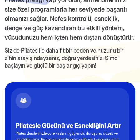
Pilates pratiği yapıyor olun, antrenörlerimiz
size özel programlarla her seviyede başarılı
olmanızı sağlar. Nefes kontrolü, esneklik,
denge ve güç kazandıran bu etkili yöntem,
vücudunuzu hem içten hem dıştan dönüştürür.
Siz de Pilates ile daha fit bir beden ve huzurlu bir
zihin arayışındaysanız, doğru yerdesiniz! Şimdi
başlayın ve güçlü bir başlangıç yapın!
Pilatesle Gücünü ve Esnekliğini Artır
Pilates derslerimizle core kaslarını güçlendir, duruşunu düzelt ve
esnekliğini artır. Profesyonel eğitmenler eşliğinde bedenini keşfet,