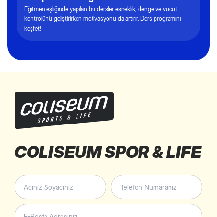
Eğitmen eşliğinde yapılan bu dersler esneklik, denge ve vücut
kontrolünü geliştirirken motivasyonu da artırır. Ders programını
keşfet!
COLISEUM SPOR
& LIFE